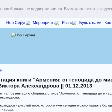
торая больше не поддерживается. Вы можете остаться здес
Нор Серунд
Мероприятия
Разное
Будь с нами
Кон
ии
тация книги "Армения: от геноцида до ми
Виктора Александрова || 01.12.2013
 на презентацию сборника стихов "Армения: от геноцида до миац
ександрова.
ксандров - русский поэт, которого уже сегодня можно назвать бол
о народа.