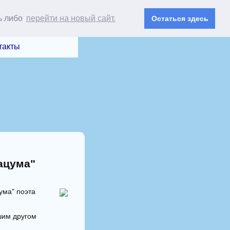
ь либо
перейти на новый сайт.
Остаться здесь
такты
ацума"
ума" поэта
ьшим другом