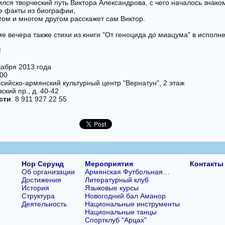
ился творческий путь Виктора Александрова, с чего началось знако
е факты из биографии,
том и многом другом расскажет сам Виктор.
е вечера также стихи из книги "От геноцида до миацума" в исполн
!
екабря 2013 года
.00
ссийско-армянский культурный центр "Вернатун", 2 этаж
вский пр., д. 40-42
сти
. 8 911 927 22 55
Нор Серунд
Мероприятия
Контакты
Об организации
Армянская Футбольная…
Достижения
Литературный клуб
История
Языковые курсы
Структура
Новогодний бал Аманор
Деятельность
Национальные инструменты
Национальные танцы
Спортклуб "Арцах"