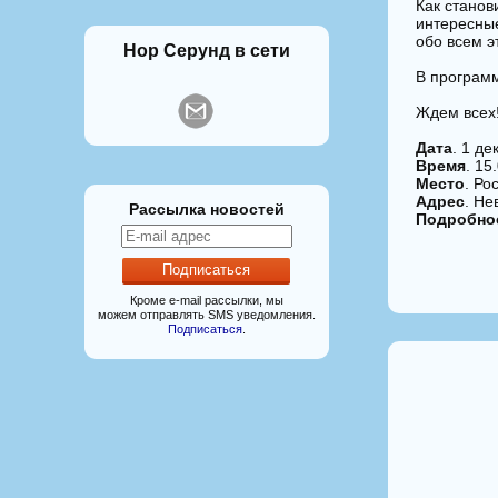
Как станов
интересны
обо всем э
Нор Серунд в сети
В программ
Ждем всех
Дата
. 1 д
Время
. 15
Место
. Ро
Адрес
. Не
Рассылка новостей
Подробно
Кроме e-mail рассылки, мы
можем отправлять SMS уведомления.
Подписаться
.