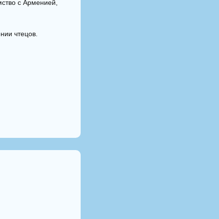
мство с Арменией,
ении чтецов.